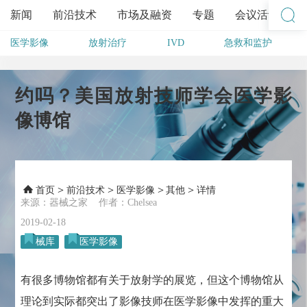
新闻
前沿技术
市场及融资
专题
会议活动
医学影像
放射治疗
IVD
急救和监护
其他
约吗？美国放射技师学会医学影
像博馆
>
>
>
>
首页
前沿技术
医学影像
其他
详情
来源：器械之家 作者：Chelsea
2019-02-18
械库
医学影像
有很多博物馆都有关于放射学的展览，但这个博物馆从
理论到实际都突出了影像技师在医学影像中发挥的重大