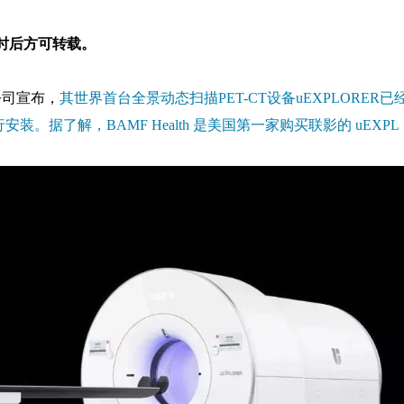
时后方可转载。
公司宣布，
其世界首台全景动态扫描PET-CT设备uEXPLORER已
安装。据了解，BAMF Health 是美国第一家购买联影的 uEXPL
。