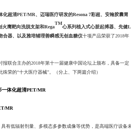
体化超清
PET/MR、迈瑞医疗研发的Resona 7彩超、安翰胶囊胃
TM
微创火鹰靶向洗脱支架
和
Rega
心系列植入式心脏起搏器、先健
L
割吻合器、以及雅培辅理善瞬感无创血糖仪
十项产品荣获
了
2018年
报联合主办的2018年第十一届健康中国论坛
上颁布，具备一定
此殊荣的
“十大医疗器械”。（分上、下两篇介绍）
影一体化超清PET/MR
T/MR
准，具有低辐射剂量、多模态多参数成像等优势，是高端医疗设备