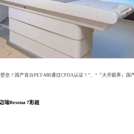
壁垒！国产首台PET-MR通过CFDA认证！
”、“
『大开眼界』国
迈瑞Resona 7彩超