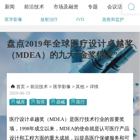
新闻
前沿技术
市场及融资
专题
会议活动
医学影像
放射治疗
IVD
急救和监护
其他
盘点2019年全球医疗设计卓越奖
（MDEA）的九大“金奖得主”
>
>
>
>
首页
前沿技术
医学影像
其他
详情
2019-06-19
械库
智库
器械
医疗
医疗设计卓越奖（MDEA）是医疗技术行业的首要奖
项，1998年成立以来，MDEA的使命就是认可医疗产品
设计和工程方面的重大成就，以提高医疗保健服务和可