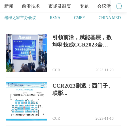
新闻
前沿技术
市场及融资
专题
会议活动
器械之家主办会议
RSNA
CMEF
CHINA MED
引领前沿，赋能基层，数
坤科技成CCR2023全
场“顶流”
CCR
2023-11-20
CCR2023剧透：西门子、
联影...
CCR
2023-11-16