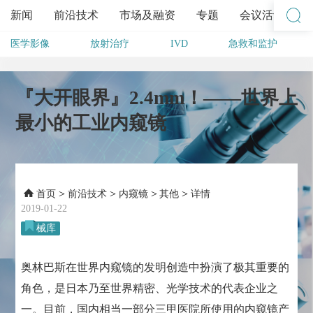
新闻
前沿技术
市场及融资
专题
会议活动
医学影像
放射治疗
IVD
急救和监护
其他
『大开眼界』2.4mm！——世界上
最小的工业内窥镜
>
>
>
>
首页
前沿技术
内窥镜
其他
详情
2019-01-22
械库
奥林巴斯在世界内窥镜的发明创造中扮演了极其重要的
角色，是日本乃至世界精密、光学技术的代表企业之
一。目前，国内相当一部分三甲医院所使用的内窥镜产