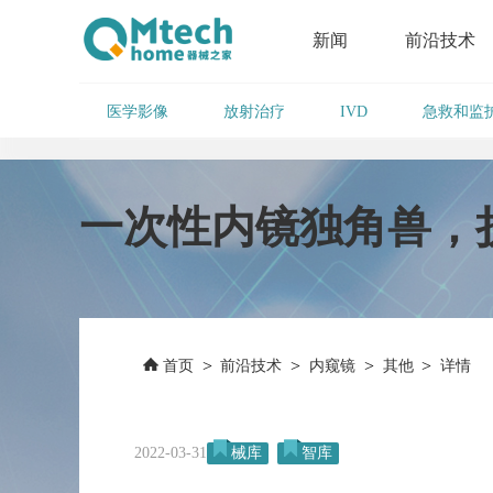
新闻
前沿技术
医学影像
放射治疗
急救和监
IVD
一次性内镜独角兽，
>
>
>
>
首页
前沿技术
内窥镜
其他
详情
2022-03-31
械库
智库