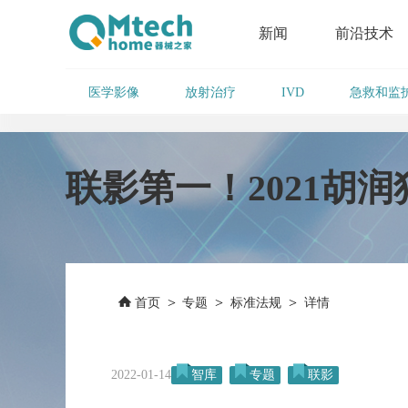
新闻
前沿技术
医学影像
放射治疗
急救和监
IVD
联影第一！2021胡润
>
>
>
首页
专题
标准法规
详情
2022-01-14
智库
专题
联影